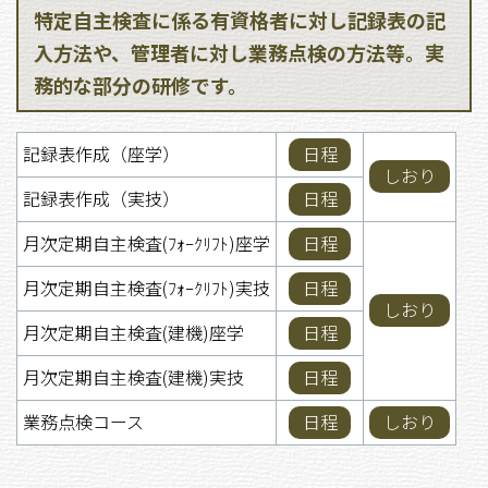
特定自主検査に係る有資格者に対し記録表の記
入方法や、管理者に対し業務点検の方法等。実
務的な部分の研修です。
記録表作成（座学）
日程
しおり
記録表作成（実技）
日程
月次定期自主検査(ﾌｫｰｸﾘﾌﾄ)座学
日程
月次定期自主検査(ﾌｫｰｸﾘﾌﾄ)実技
日程
しおり
月次定期自主検査(建機)座学
日程
月次定期自主検査(建機)実技
日程
業務点検コース
日程
しおり