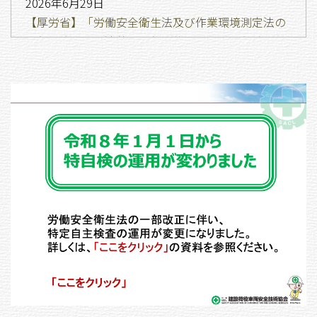
2026年6月29日
【厚労省】「労働安全衛生法及び作業環境測定法の
一部を改正する法律の一部の施行に伴う関係政令の
整理等に関する政令等の施行について（個人事業者
等の安全衛生対策の推進に係る規定関係）」につい
て
2026年6月2日
【厚労省】令和８年度 全国安全週間の実施に伴う
協力依頼について
2026年5月15日
【建災防】令和８年度高度安全機械等導入支援補助
金事業の周知・利用勧奨について