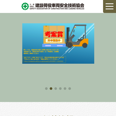
る
に
全技術
きょ
とそ
り、
中心
す。