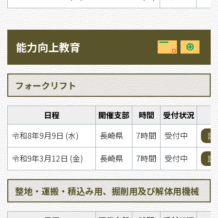
能力向上教育
フォークリフト
日程
開催支部
時間
受付状況
令和8年9月9日 (水)
長崎県
7時間
受付中
詳
令和9年3月12日 (金)
長崎県
7時間
受付中
詳
整地・運搬・積込み用、掘削用及び解体用機械