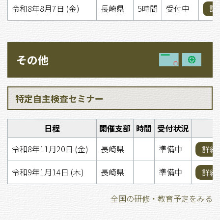
令和8年8月7日 (金)
長崎県
5時間
受付中
詳
その他
特定自主検査セミナー
日程
開催支部
時間
受付状況
令和8年11月20日 (金)
長崎県
準備中
詳細
令和9年1月14日 (木)
長崎県
準備中
詳細
全国の研修・教育予定をみる