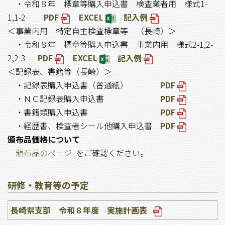
・令和８年 標章等購入申込書 検査業者用 様式1-
1,1-2
PDF
EXCEL
記入例
＜事業内用 特定自主検査標章等 （長崎）＞
・令和８年 標章等購入申込書 事業内用 様式2-1,2-
2,2-3
PDF
EXCEL
記入例
＜記録表、書籍等（長崎）＞
・記録表購入申込書（普通紙）
PDF
・ＮＣ記録表購入申込書
PDF
・書籍類購入申込書
PDF
・経歴書、検査者シール他購入申込書
PDF
頒布品価格について
頒布品のページ
をご確認ください。
研修・教育等の予定
長崎県支部 令和８年度 実施計画表