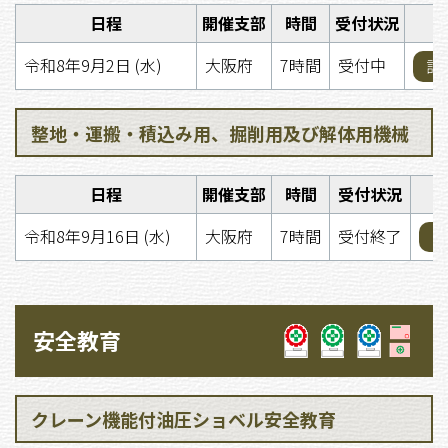
日程
開催支部
時間
受付状況
令和8年9月2日 (水)
大阪府
7時間
受付中
詳
整地・運搬・積込み用、掘削用及び解体用機械
日程
開催支部
時間
受付状況
令和8年9月16日 (水)
大阪府
7時間
受付終了
詳
安全教育
クレーン機能付油圧ショベル安全教育