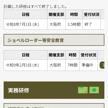
計画した研修はすべて終了しました。
日程
開催支部
時間
受付状況
令和8年7月1日 (水)
大阪府
3.5時間
終了
ショベルローダー等安全教育
日程
開催支部
時間
受付状況
令和9年2月3日 (水)
大阪府
7時間
準備中
詳
実務研修