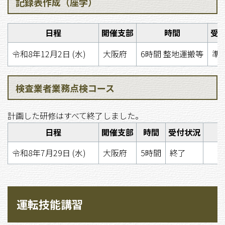
記録表作成（座学）
日程
開催支部
時間
受
令和8年12月2日 (水)
大阪府
6時間 整地運搬等
準
検査業者業務点検コース
計画した研修はすべて終了しました。
日程
開催支部
時間
受付状況
令和8年7月29日 (水)
大阪府
5時間
終了
運転技能講習