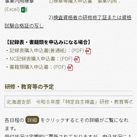
事業内用標章
1)標章等購入申込書 事業内用：
(Excel)
2)
検査資格者の研修修了証または資格
試験合格証の写し
【記録表・書籍類を申込みになる場合】
・
記録表購入申込書(普通紙)：(PDF)
・
NC記録表購入申込書：(PDF)
・
書籍類購入申込書：(PDF)
研修・教育等の予定
北海道支部 令和８年度「特定自主検査」研修・教育等
各日程の
詳細
をクリックするとその詳細がご覧になれ
ます。
受付状況は定期的に更新されておりますが、申込状況によ