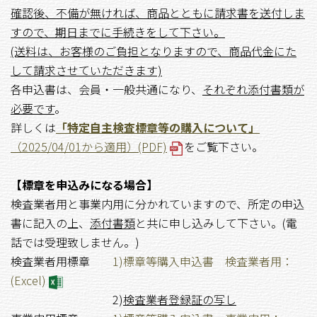
確認後、不備が無ければ、商品とともに請求書を送付しま
すので、期日までに手続きをして下さい。
(送料は、お客様のご負担となりますので、商品代金にた
して請求させていただきます)
各申込書は、会員・一般共通になり、
それぞれ添付書類が
必要です
。
詳しくは
「特定自主検査標章等の購入について」
（2025/04/01から適用）(PDF)
をご覧下さい。
【標章を申込みになる場合】
検査業者用と事業内用に分かれていますので、所定の申込
書に記入の上、
添付書類
と共に申し込みして下さい。(電
話では受理致しません。)
検査業者用標章
1)標章等購入申込書 検査業者用：
(Excel)
2)
検査業者登録証の写し