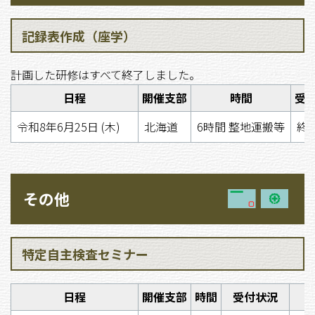
記録表作成（座学）
計画した研修はすべて終了しました。
日程
開催支部
時間
受
令和8年6月25日 (木)
北海道
6時間 整地運搬等
終
その他
特定自主検査セミナー
日程
開催支部
時間
受付状況