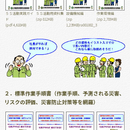
５Ｓ活動実践ガイ
５Ｓ活動用資料集
設備機械編
作業環境編
ド
(zip 812KB)
(zip
(zip 2,789KB)
(pdf 4,618KB)
1,239KB)ra001002_3
２．標準作業手順書（作業手順、予測される災害、
リスクの評価、災害防止対策等を網羅）