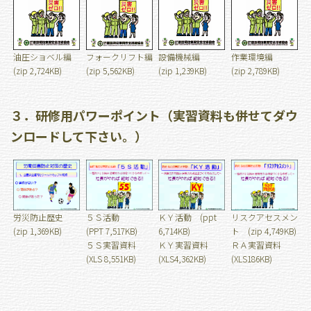
油圧ショベル編
フォークリフト編
設備機械編
作業環境編
(zip 2,724KB)
(zip 5,562KB)
(zip 1,239KB)
(zip 2,789KB)
３．研修用パワーポイント（実習資料も併せてダウ
ンロードして下さい。）
労災防止歴史
５Ｓ活動
ＫＹ活動 (ppt
リスクアセスメン
(zip 1,369KB)
(PPT 7,517KB)
6,714KB)
ト (zip 4,749KB)
５Ｓ実習資料
ＫＹ実習資料
ＲＡ実習資料
(XLS 8,551KB)
(XLS4,362KB)
(XLS186KB)