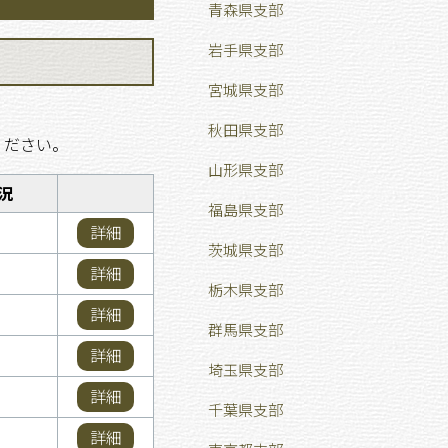
青森県支部
岩手県支部
宮城県支部
秋田県支部
ください。
山形県支部
況
福島県支部
詳細
茨城県支部
詳細
栃木県支部
詳細
群馬県支部
詳細
埼玉県支部
詳細
千葉県支部
詳細