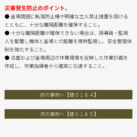
災害発生防止のポイント。
● 釜場周囲に転落防止柵や明確な立入禁止措置を設ける
とともに、十分な離隔距離を確保すること。
● 十分な離隔距離が確保できない場合は、誘導員・監視
人を配置し機体と釜場との距離を常時監視し、安全管理体
制を強化すること。
● 法面および釜場周辺の作業環境を反映した作業計画を
作成し、作業指揮者から確実に伝達すること。
前の事例へ【建０１６４】
次の事例へ【建０１６５】