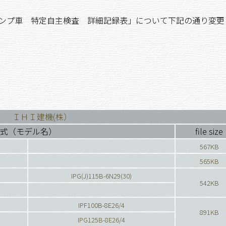
ポンプ車 特定自主検査 詳細記録表」について下記の通り変更
ＩＨＩ建機(株）
式（モデル名）
file size
567KB
565KB
IPG(J)115B-6N29(30)
542KB
IPF100B-8E26/4
891KB
IPG125B-8E26/4