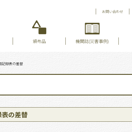
お問い合わせ
頒布品
機関誌(災害事例)
細記録表の差替
録表の差替