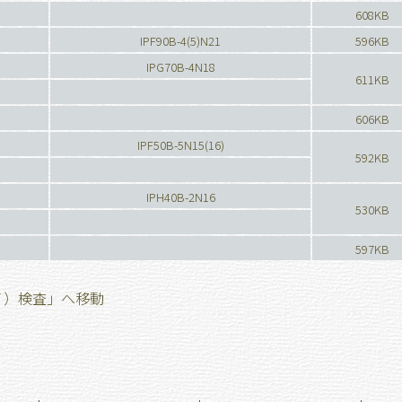
608KB
IPF90B-4(5)N21
596KB
IPG70B-4N18
611KB
606KB
IPF50B-5N15(16)
592KB
IPH40B-2N16
530KB
597KB
Ｔ）検査」へ移動