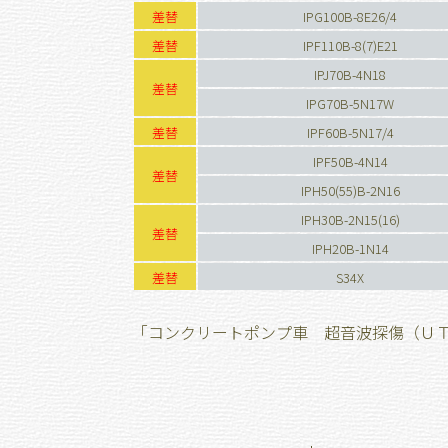
差替
IPG100B-8E26/4
差替
IPF110B-8(7)E21
IPJ70B-4N18
差替
IPG70B-5N17W
差替
IPF60B-5N17/4
IPF50B-4N14
差替
IPH50(55)B-2N16
IPH30B-2N15(16)
差替
IPH20B-1N14
差替
S34X
「コンクリートポンプ車 超音波探傷（Ｕ