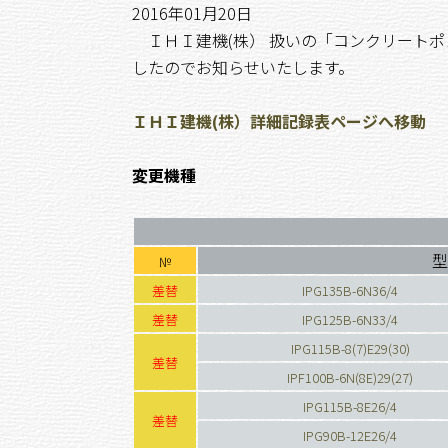
2016年01月20日
ＩＨＩ建機(株） 扱いの「コンクリート
したのでお知らせいたします。
ＩＨＩ建機(株）詳細記録表ページへ移動
変更機種
型
№
差替
IPG135B-6N36/4
差替
IPG125B-6N33/4
IPG115B-8(7)E29(30)
差替
IPF100B-6N(8E)29(27)
IPG115B-8E26/4
差替
IPG90B-12E26/4