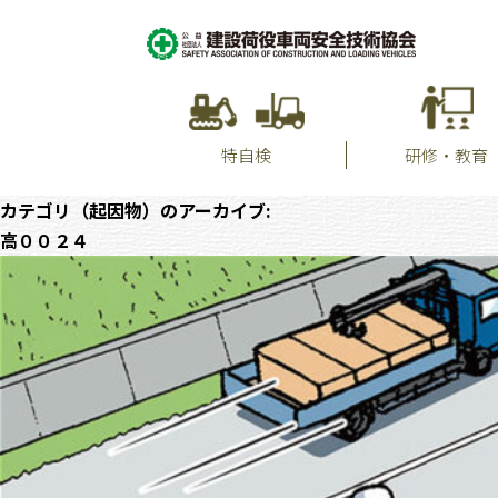
特自検
研修・教育
カテゴリ（起因物）のアーカイブ:
高００２４