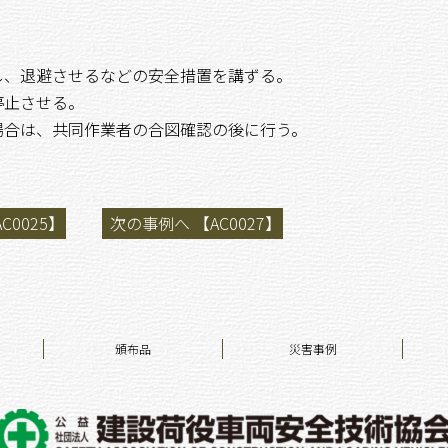
し、退避させるなどの安全措置を講ずる。
停止させる。
場合は、共同作業者の合図確認の後に行う。
C0025】
次の事例へ 【AC0027】
頒布品
災害事例