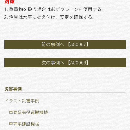
対策
重量物を扱う場合は必ずクレーンを使用する。
治具は水平に据え付け、安定を確保する。
前の事例へ 【AC0067】
次の事例へ 【AC0069】
災害事例
イラスト災害事例
車両系荷役運搬機械
車両系建設機械