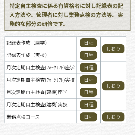
特定自主検査に係る有資格者に対し記録表の記
入方法や、管理者に対し業務点検の方法等。実
務的な部分の研修です。
記録表作成（座学）
日程
しおり
記録表作成（実技）
日程
月次定期自主検査(ﾌｫｰｸﾘﾌﾄ)座学
日程
月次定期自主検査(ﾌｫｰｸﾘﾌﾄ)実技
日程
しおり
月次定期自主検査(建機)座学
日程
月次定期自主検査(建機)実技
日程
業務点検コース
日程
しおり