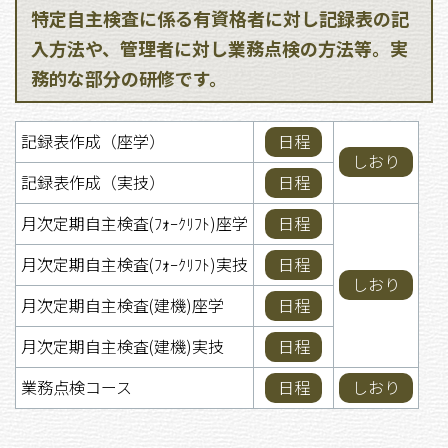
特定自主検査に係る有資格者に対し記録表の記
入方法や、管理者に対し業務点検の方法等。実
務的な部分の研修です。
記録表作成（座学）
日程
しおり
記録表作成（実技）
日程
月次定期自主検査(ﾌｫｰｸﾘﾌﾄ)座学
日程
月次定期自主検査(ﾌｫｰｸﾘﾌﾄ)実技
日程
しおり
月次定期自主検査(建機)座学
日程
月次定期自主検査(建機)実技
日程
業務点検コース
日程
しおり