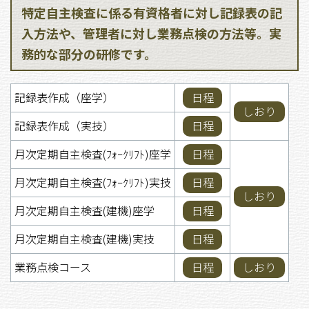
特定自主検査に係る有資格者に対し記録表の記
入方法や、管理者に対し業務点検の方法等。実
務的な部分の研修です。
記録表作成（座学）
日程
しおり
記録表作成（実技）
日程
月次定期自主検査(ﾌｫｰｸﾘﾌﾄ)座学
日程
月次定期自主検査(ﾌｫｰｸﾘﾌﾄ)実技
日程
しおり
月次定期自主検査(建機)座学
日程
月次定期自主検査(建機)実技
日程
業務点検コース
日程
しおり