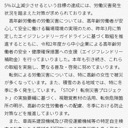
5
％以上減少させるという目標の達成には、労働災害発生
状況を踏まえた対策が求められております。
高年齢労働者の労働災害については、高年齢労働者が安
心して安全に働ける職場環境の実現のため、昨年
3
月に策
定したエイジフレンドリーガイドラインに基づく取組を推
進するとともに、令和
2
年度から中小企業による高年齢労
働者の安全・健康確保措置への支援（エイジフレンドリー
補助金）を行ってまいりました。本年も引き続き、これら
の取組を実施し、更なる普及・啓発に努めてまいります。
転倒による労働災害については、特に高齢の女性で被災
が多くなっています。また、積雪のある地域では、特に冬
季に多く発生しています。「
STOP
！ 転倒災害プロジェク
ト」の実施要綱に基づく、視聴覚教材の活用、転倒危険箇
所の明示、高齢の女性労働者への配慮、冬季における防止
対策などを推進してまいります。
また、車両系建設機械及び荷役運搬機械等の特定自主検