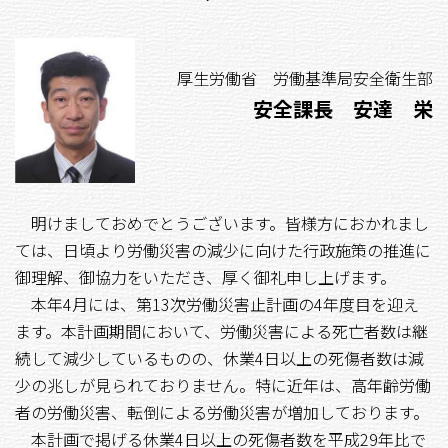
厚生労働省 労働基準局安全衛生部
安全課長
安達 栄
明けましておめでとうございます。皆様方におかれまし
ては、日頃より労働災害の減少に向けた行政施策の推進に
御理解、御協力をいただき、厚く御礼申し上げます。
本年
4
月には、第
13
次労働災害止計画の
4
年度目を迎え
ます。本計画期間において、労働災害による死亡者数は継
続して減少しているものの、休業
4
日以上の死傷者数は減
少の兆しが見られておりません。特に近年は、高年齢労働
者の労働災害、転倒による労働災害が増加しております。
本計画で掲げる休業4日以上の死傷者数を平成
29
年比で