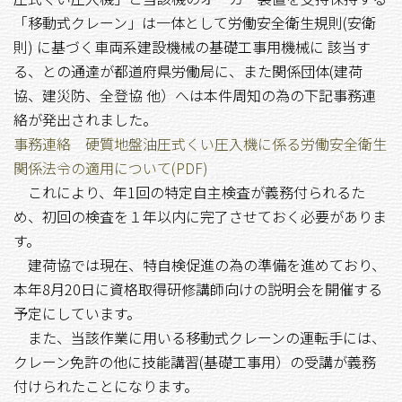
「移動式クレーン」は一体として労働安全衛生規則(安衛
則) に基づく車両系建設機械の基礎工事用機械に 該当す
る、との通達が都道府県労働局に、また関係団体(建荷
協、建災防、全登協 他）へは本件周知の為の下記事務連
絡が発出されました。
事務連絡 硬質地盤油圧式くい圧入機に係る労働安全衛生
関係法令の適用について(PDF)
これにより、年1回の特定自主検査が義務付られるた
め、初回の検査を１年以内に完了させておく必要がありま
す。
建荷協では現在、特自検促進の為の準備を進めており、
本年8月20日に資格取得研修講師向けの説明会を開催する
予定にしています。
また、当該作業に用いる移動式クレーンの運転手には、
クレーン免許の他に技能講習(基礎工事用）の受講が義務
付けられたことになります。