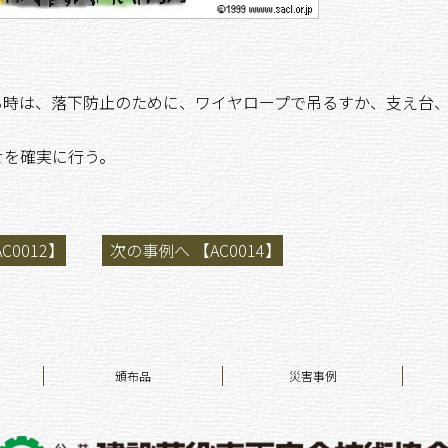
る時は、落下防止のために、ワイヤロープで吊るすか、支え台
せを確実に行う。
C0012】
次の事例へ 【AC0014】
頒布品
災害事例