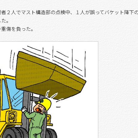
者２人でマスト構造部の点検中、１人が誤ってバケット降下
した。
り重傷を負った。