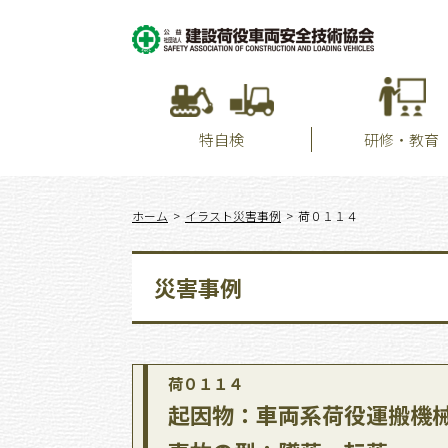
特自検
研修・教育
ホーム
イラスト災害事例
荷０１１４
災害事例
荷０１１４
起因物：車両系荷役運搬機械