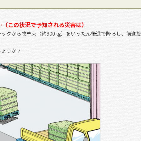
…（この状況で予知される災害は）
クから牧草束（約900kg）をいったん後進で降ろし、前進
しょうか？