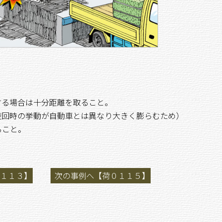
する場合は十分距離を取ること。
旋回時の挙動が自動車とは異なり大きく膨らむため）
ること。
１１３】
次の事例へ【荷０１１５】