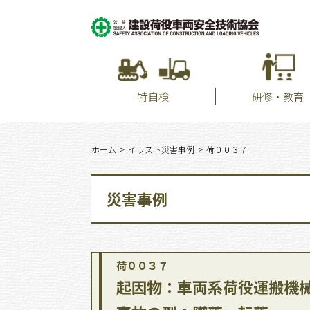
特自検
研修・教育
ホーム
イラスト災害事例
荷００３７
災害事例
荷００３７
起因物：車両系荷役運搬機械