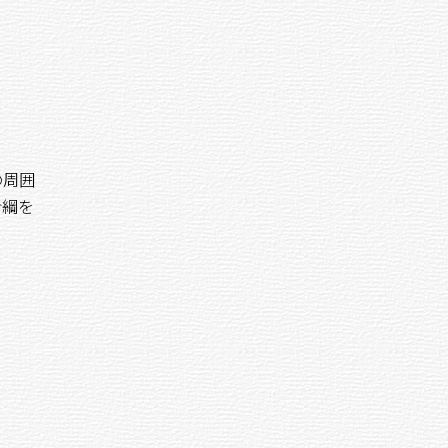
の周囲
命綱を