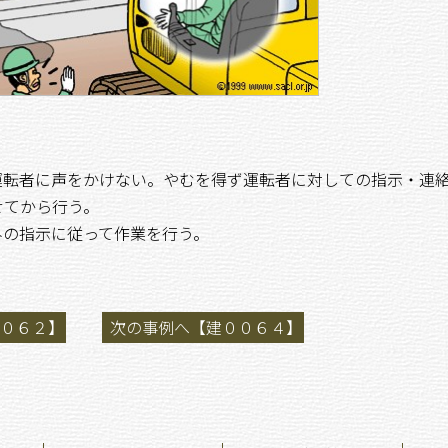
運転者に声をかけない。やむを得ず運転者に対しての指示・連
せてから行う。
みの指示に従って作業を行う。
０６２】
次の事例へ【建００６４】