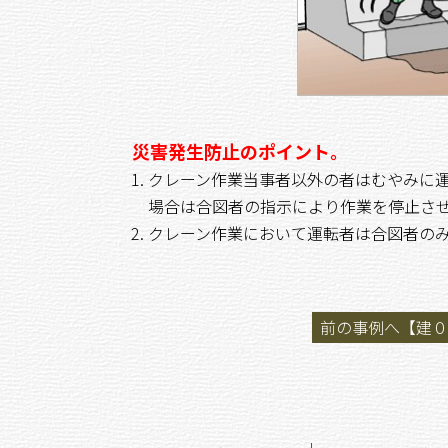
災害発生防止のポイント。
クレーン作業当事者以外の者はむやみに
場合は合図者の指示により作業を停止さ
クレーン作業において運転者は合図者の
前の事例へ【建０