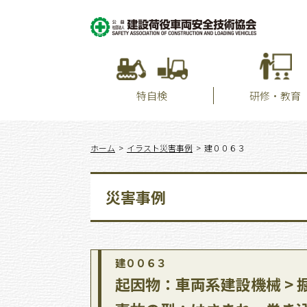
特自検
研修・教育
ホーム
イラスト災害事例
建００６３
災害事例
建００６３
起因物：車両系建設機械 > 