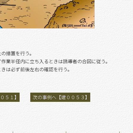
止の措置を行う。
ず作業半径内に立ち入るときは誘導者の合図に従う。
ときは必ず前後左右の確認を行う。
０５１】
次の事例へ【建００５３】