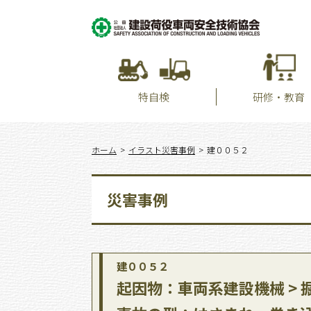
特自検
研修・教育
ホーム
イラスト災害事例
建００５２
災害事例
建００５２
起因物：車両系建設機械 > 