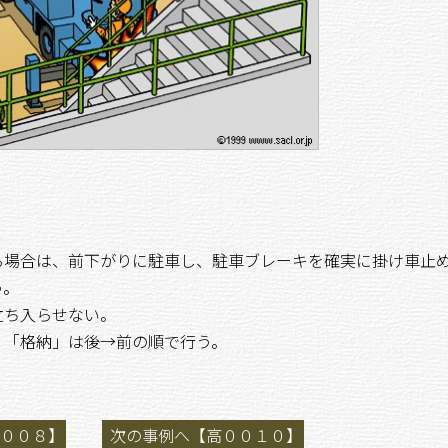
る場合は、前下がりに駐車し、駐車ブレーキを確実に掛け車止
う。
立ち入らせない。
、「格納」は後→前の順で行う。
００８】
次の事例へ【高００１０】