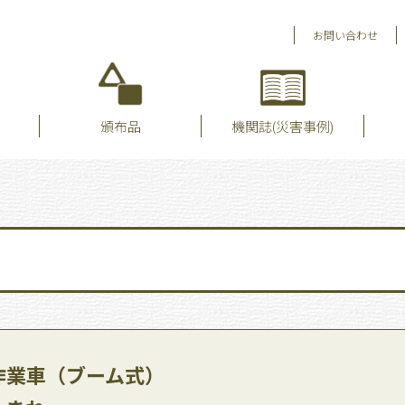
お問い合わせ
頒布品
機関誌(災害事例)
所作業車（ブーム式）