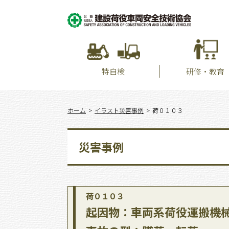
特自検
研修・教育
ホーム
イラスト災害事例
荷０１０３
災害事例
荷０１０３
起因物：車両系荷役運搬機械