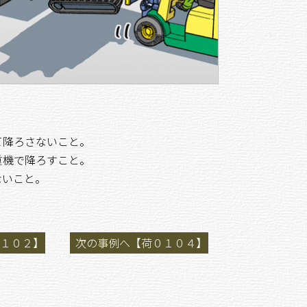
て降ろさないこと。
重機で降ろすこと。
ないこと。
１０２】
次の事例へ【荷０１０４】